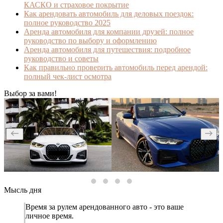
КАСКО и страховое покрытие
Как арендовать автомобиль для деловых поездок:
полное руководство 2025
Аренда автомобиля для компании друзей: полное
руководство по выбору и оформлению
Аренда автомобиля для путешествия: подробное
руководство и советы
Как правильно проверить автомобиль перед арендой:
полный чек-лист осмотра
Выбор за вами!
Мысль дня
Время за рулем арендованного авто - это ваше
личное время.