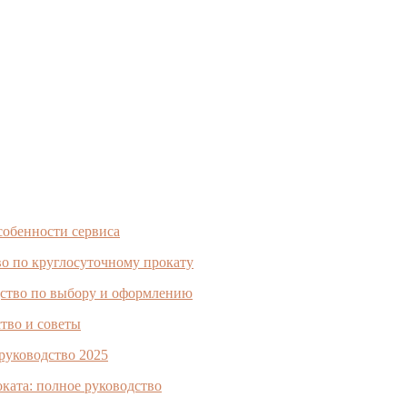
особенности сервиса
во по круглосуточному прокату
дство по выбору и оформлению
тво и советы
 руководство 2025
оката: полное руководство